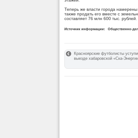
этажей.
Теперь же власти города намерены 
также продать его вместе с земель
составляет 76 млн 600 тыс. рублей
Источник информации:
Общественно-дел
Красноярские футболисты уступи
выезде хабаровской «Ска-Энерги