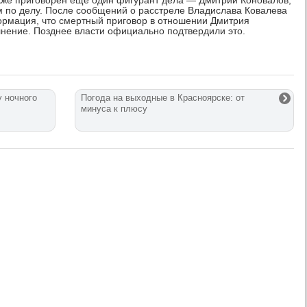
акже приговорен еще один фигурант дела — Дмитрий Коновалов,
 по делу. После сообщений о расстреле Владислава Ковалева
рмация, что смертный приговор в отношении Дмитрия
лнение. Позднее власти официально подтвердили это.
у ночного
Погода на выходные в Красноярске: от
минуса к плюсу