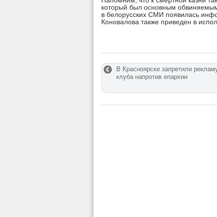
Напомним, что к смертной казни т
который был основным обвиняемым
в белорусских СМИ появилась инфо
Коновалова также приведен в испо
В Красноярске запретили реклам
клуба напротив епархии