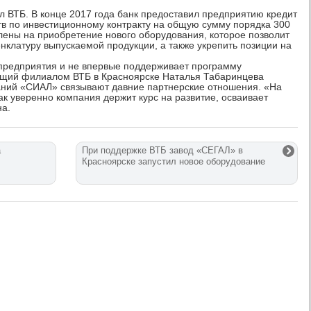
 ВТБ. В конце 2017 года банк предоставил предприятию кредит
тв по инвестиционному контракту на общую сумму порядка 300
лены на приобретение нового оборудования, которое позволит
нклатуру выпускаемой продукции, а также укрепить позиции на
 предприятия и не впервые поддерживает программу
щий филиалом ВТБ в Красноярске Наталья Табаринцева
мпаний «СИАЛ» связывают давние партнерские отношения. «На
ак уверенно компания держит курс на развитие, осваивает
на.
а
При поддержке ВТБ завод «СЕГАЛ» в
Красноярске запустил новое оборудование