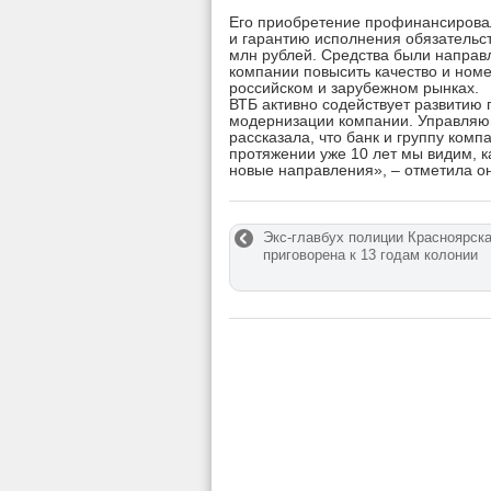
Его приобретение профинансировал
и гарантию исполнения обязательс
млн рублей. Средства были направ
компании повысить качество и номе
российском и зарубежном рынках.
ВТБ активно содействует развитию
модернизации компании. Управляю
рассказала, что банк и группу ко
протяжении уже 10 лет мы видим, к
новые направления», – отметила о
Экс-главбух полиции Красноярск
приговорена к 13 годам колонии