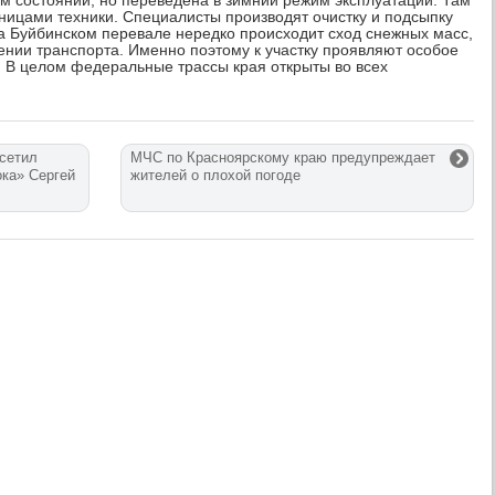
м состоянии, но переведена в зимний режим эксплуатации. Там
ницами техники. Специалисты производят очистку и подсыпку
на Буйбинском перевале нередко происходит сход снежных масс,
жении транспорта. Именно поэтому к участку проявляют особое
. В целом федеральные трассы края открыты во всех
осетил
МЧС по Красноярскому краю предупреждает
ока» Сергей
жителей о плохой погоде