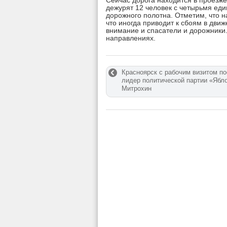
Сейчас дорога находится в проезже
дежурят 12 человек с четырьмя еди
дорожного полотна. Отметим, что 
что иногда приводит к сбоям в дви
внимание и спасатели и дорожники
направлениях.
Красноярск с рабочим визитом п
лидер политической партии «Ябл
Митрохин