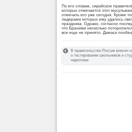
По его словам, сирийское правитель
которых отмечается этот мусульман
отмечать его уже сегодня. Кроме то
лидерами которых ему удалось свя
праздника. Однако, согласно посл
что Брахими несколько поторопилс
все еще не принято. Дамаск пообещ
В правительство России внесен з
о тестировании школьников и сту
наркотики