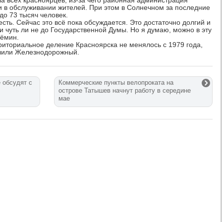
ла всех красноярцев, из-за чего районная администрация
и в обслуживании жителей. При этом в Солнечном за последние
до 73 тысяч человек.
сть. Сейчас это всё пока обсуждается. Это достаточно долгий и
и чуть ли не до Государственной Думы. Но я думаю, можно в эту
рёмин.
риториальное деление Красноярска не менялось с 1979 года,
елили Железнодорожный.
 обсудят с
Коммерческие пункты велопроката на
острове Татышев начнут работу в середине
мае