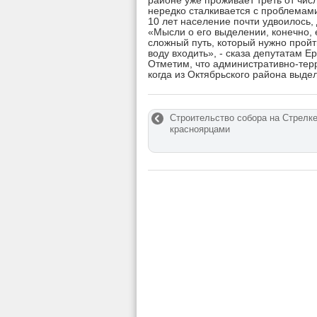
районе уже проживает треть от чис
нередко сталкивается с проблемам
10 лет население почти удвоилось, 
«Мысли о его выделении, конечно, е
сложный путь, который нужно пройт
воду входить», - сказа депутатам Е
Отметим, что административно-тер
когда из Октябрьского района выд
Строительство собора на Стрелке
красноярцами