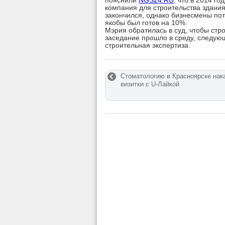
пояснили
NGS24.RU
, что в 2014 г
компания для строительства здания
закончился, однако бизнесмены пот
якобы был готов на 10%.
Мэрия обратилась в суд, чтобы стр
заседание прошло в среду, следую
строительная экспертиза.
Стоматологию в Красноярске нак
визитки с U-Лайкой