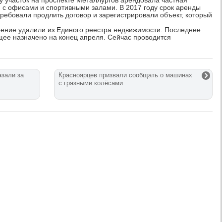
оду участок на проспекте Металлургов арендовала частная
 с офисами и спортивными залами. В 2017 году срок аренды
ребовали продлить договор и зарегистрировали объект, который
оение удалили из Единого реестра недвижимости. Последнее
щее назначено на конец апреля. Сейчас проводится
азали за
Красноярцев призвали сообщать о машинах
с грязными колёсами