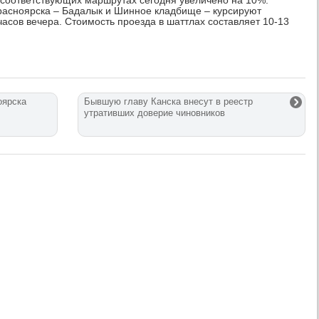
 соответствующих маршрутах сегодня увеличено на 10%.
Красноярска – Бадалык и Шинное кладбище – курсируют
часов вечера. Стоимость проезда в шаттлах составляет 10-13
оярска
Бывшую главу Канска внесут в реестр
утративших доверие чиновников