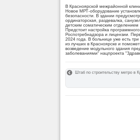
В Красноярской межрайонной клини
Новое МРТ-оборудование установл
безопасности. В здании предусмотр
ординаторская, раздевалка, сануз
детским соматическим отделением
Предстоит настройка программного
Роспотребнадзора и лицензии. Пер
2024 года. В больнице уже есть т
из лучших в Красноярске и поможе
возведение модульного здания пре
заболеваниями" нацпроекта "Здрав
Штаб по строительству метро в К