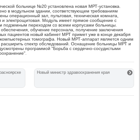
ческой больнице №20 установлена новая МРТ-установка.
ено в модульном здании, соответствующем требованиям
ены операционный зал, пультовая, техническая комната,
ел и электрощитовая. Модуль имеет прямое сообщение с
 и подземным переходом со всеми корпусами больницы.
 обеспечения, обучение персонала, получение заключения
вых пациентов новый кабинет МРТ примет уже в конце декабря
ри компьютерных томографа. Новый МРТ-аппарат является одним
т расширить спектр обследований. Оснащение больницы МРТ и
дусмотрены программой "Борьба с сердечно-сосудистыми
оохранение".
расноярске
Новый министр здравоохранения края