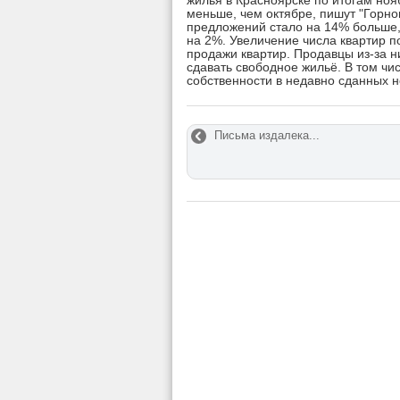
жилья в Красноярске по итогам ноя
меньше, чем октябре, пишут "Горно
предложений стало на 14% больше,
на 2%. Увеличение числа квартир п
продажи квартир. Продавцы из-за н
сдавать свободное жильё. В том чи
собственности в недавно сданных н
Письма издалека...