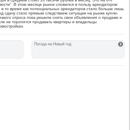
бря в среднем стоил 33 тысячи рублей в месяц. Это на 6%
вости". В этом месяце рынок сложился в пользу арендаторов:
 в то время как потенциальных арендаторов стало больше лишь
од сдачу стало прямым следствием ситуации на рынке купли-
изкого спроса пока решили снять свои объявления о продаже и
сле не торопятся продавать квартиры и владельцы
овостройках.
Погода на Новый год