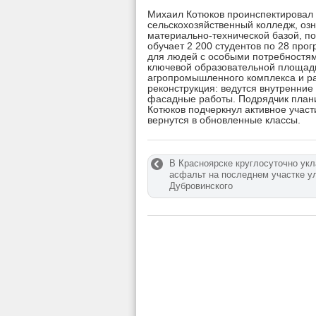
Михаил Котюков проинспектировал 
сельскохозяйственный колледж, оз
материально-технической базой, по
обучает 2 200 студентов по 28 про
для людей с особыми потребностям
ключевой образовательной площадк
агропромышленного комплекса и ра
реконструкция: ведутся внутренние
фасадные работы. Подрядчик плани
Котюков подчеркнул активное участи
вернутся в обновленные классы.
В Красноярске круглосуточно ук
асфальт на последнем участке у
Дубровинского