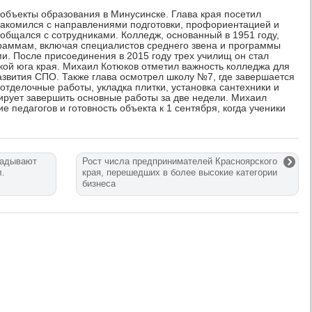
объекты образования в Минусинске. Глава края посетил
накомился с направлениями подготовки, профориентацией и
общался с сотрудниками. Колледж, основанный в 1951 году,
граммам, включая специалистов среднего звена и программы
и. После присоединения в 2015 году трех училищ он стал
ой юга края. Михаил Котюков отметил важность колледжа для
звития СПО. Также глава осмотрел школу №7, где завершается
 отделочные работы, укладка плитки, установка сантехники и
рует завершить основные работы за две недели. Михаил
е педагогов и готовность объекта к 1 сентября, когда ученики
ладывают
Рост числа предпринимателей Красноярского
л.
края, перешедших в более высокие категории
бизнеса