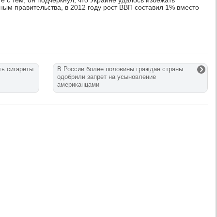
е с тем, он подчеркнул, что Украине удалось избежать
ным правительства, в 2012 году рост ВВП составил 1% вместо
ть сигареты
В России более половины граждан страны
одобрили запрет на усыновление
американцами