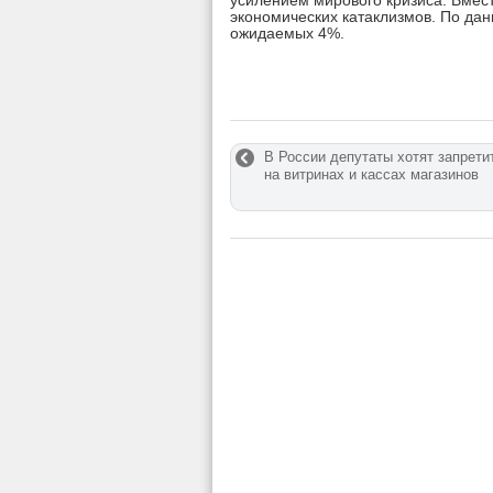
усилением мирового кризиса. Вмест
экономических катаклизмов. По дан
ожидаемых 4%.
В России депутаты хотят запрети
на витринах и кассах магазинов