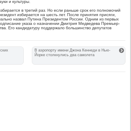
уки и культуры.
збирается в третий раз. Но если раньше срок его полномочий
резидент избирается на шесть лет. После принятия присяги,
иально назвал Путина Президентом России. Одним из первых
одписание указа о назначении Дмитрия Медведева Премьер-
тва. Его кандидатуру поддержало большинство депутатов
тских
В аэропорту имени Джона Кеннеди в Нью-
Йорке столкнулись два самолета