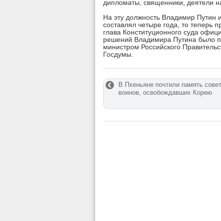
дипломаты, священники, деятели на
На эту должность Владимир Путин и
составлял четыре года, то теперь п
глава Конституционного суда офиц
решений Владимира Путина было п
министром Российского Правительс
Госдумы.
В Пхеньяне почтили память сове
воинов, освобождавших Корею