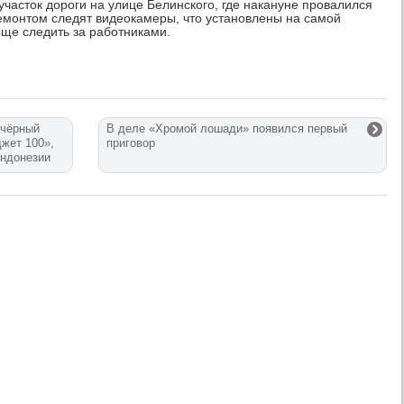
участок дороги на улице Белинского, где накануне провалился
ремонтом следят видеокамеры, что установлены на самой
още следить за работниками.
 чёрный
В деле «Хромой лошади» появился первый
жет 100»,
приговор
Индонезии