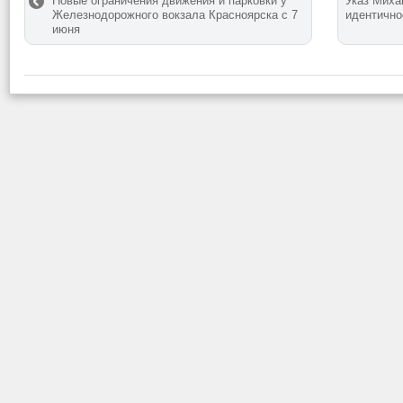
Новые ограничения движения и парковки у
Указ Миха
Железнодорожного вокзала Красноярска с 7
идентично
июня