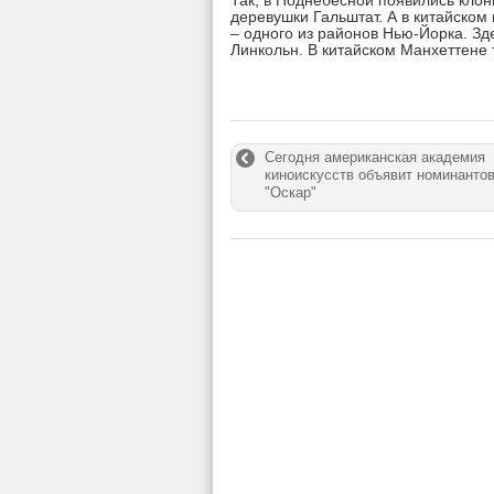
Так, в Поднебесной появились кло
деревушки Гальштат. А в китайском
– одного из районов Нью-Йорка. З
Линкольн. В китайском Манхеттене т
Сегодня американская академия
киноискусств объявит номинанто
"Оскар"