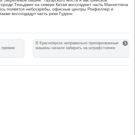
ны Эйфелевой башни, Тауэрского моста и австрийской
 городе Тяньджин на севере Китая воссоздают часть Манхеттена
десь появятся небоскрёбы, офисные центры Рокфеллер и
акже воссоздадут часть реки Гудзон.
В Красноярске неправильно припаркованные
в премии
машины начали забирать на штрафстоянки