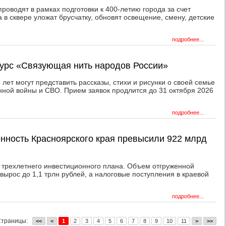
роводят в рамках подготовки к 400-летию города за счет
а в сквере уложат брусчатку, обновят освещение, смену, детские
подробнее...
курс «Связующая нить народов России»
3 лет могут представить рассказы, стихи и рисунки о своей семье
нной войны и СВО. Прием заявок продлится до 31 октября 2026
подробнее...
нность Красноярского края превысили 922 млрд
 трехлетнего инвестиционного плана. Объем отгруженной
вырос до 1,1 трлн рублей, а налоговые поступления в краевой
.
подробнее...
Страницы:
<<
<
1
2
3
4
5
6
7
8
9
10
11
>
>>