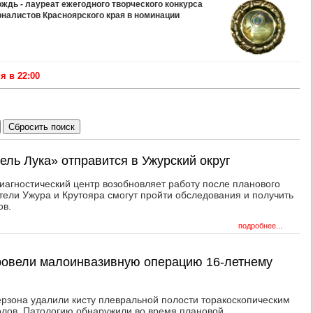
дь - лауреат ежегодного творческого конкурса
рналистов Красноярского края в номинации
 в 22:00
ель Лука» отправится в Ужурский округ
иагностический центр возобновляет работу после планового
ители Ужура и Крутояра смогут пройти обследования и получить
ов.
подробнее...
провели малоинвазивную операцию 16-летнему
зона удалили кисту плевральной полости торакоскопическим
олов. Патологию обнаружили во время плановой