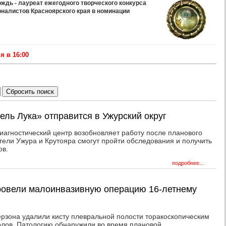
дь - лауреат ежегодного творческого конкурса
рналистов Красноярского края в номинации
 в 16:00
ель Лука» отправится в Ужурский округ
иагностический центр возобновляет работу после планового
ители Ужура и Крутояра смогут пройти обследования и получить
ов.
подробнее...
провели малоинвазивную операцию 16-летнему
зона удалили кисту плевральной полости торакоскопическим
олов. Патологию обнаружили во время плановой