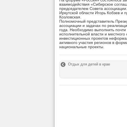
На форуме «Россия» состоялось з
взаимодействия «Сибирское соглаш
председателем Совета ассоциации
Иркутской области Игорь Кобзев и
Козловская.
Полномочный представитель Прези
ассоциации и задачах по реализаци
года. Необходимо выполнить почти
исполнительной власти и местного
инвестиционных проектов неформал
активного участия регионов в фор
национальные проекты.
Отдых для детей в крае