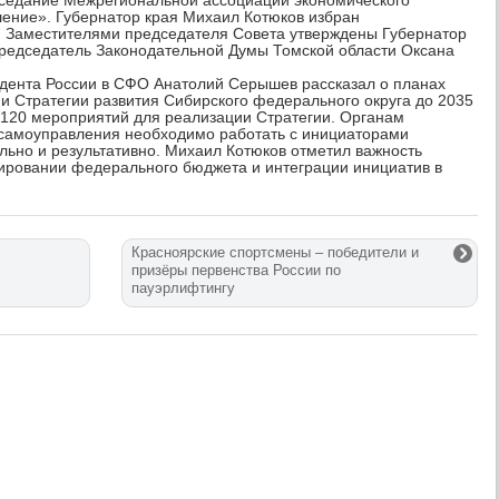
аседание Межрегиональной ассоциации экономического
ение». Губернатор края Михаил Котюков избран
. Заместителями председателя Совета утверждены Губернатор
 председатель Законодательной Думы Томской области Оксана
дента России в СФО Анатолий Серышев рассказал о планах
и Стратегии развития Сибирского федерального округа до 2035
 120 мероприятий для реализации Стратегии. Органам
 самоуправления необходимо работать с инициаторами
ьно и результативно. Михаил Котюков отметил важность
мировании федерального бюджета и интеграции инициатив в
Красноярские спортсмены – победители и
призёры первенства России по
пауэрлифтингу