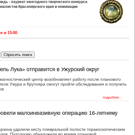
дь - лауреат ежегодного творческого конкурса
рналистов Красноярского края в номинации
 в 15:00
ель Лука» отправится в Ужурский округ
иагностический центр возобновляет работу после планового
ители Ужура и Крутояра смогут пройти обследования и получить
ов.
подробнее...
провели малоинвазивную операцию 16-летнему
зона удалили кисту плевральной полости торакоскопическим
олов. Патологию обнаружили во время плановой